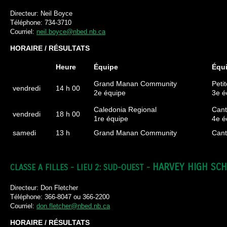
Directeur: Neil Boyce
Téléphone: 734-3710
Courriel:
neil.boyce@nbed.nb.ca
HORAIRE / RÉSULTATS
Heure
Équipe
Équ
Grand Manan Community
Peti
vendredi
14 h 00
2e équipe
3e é
Caledonia Regional
Cant
vendredi
18 h 00
1re équipe
4e é
samedi
13 h
Grand Manan Community
Cant
HARVEY HIGH SC
CLASSE A FILLES - LIEU 2: SUD-OUEST -
Directeur: Don Fletcher
Téléphone: 366-8047 ou 366-2200
Courriel:
don.fletcher@nbed.nb.ca
HORAIRE / RÉSULTATS