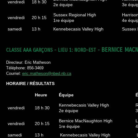
vendredi
18 h 30
2e équipe
3e équi
Sussex Regional High
Harriso
vendredi
20 h 15
1re équipe
4e équi
samedi
13 h
Kennebecasis Valley High
Sussex 
BERNICE MAC
CLASSE AAA GARÇONS - LIEU 1: NORD-EST -
Directeur: Eric Matheson
Téléphone: 856-3469
Courriel:
eric.matheson@nbed.nb.ca
HORAIRE / RÉSULTATS
Heure
Équipe
É
Kennebecasis Valley High
R
vendredi
18 h 30
2e équipe
3
Bernice MacNaughton High
L
vendredi
20 h 15
1re équipe
4
samedi
13 h
Kennebecasis Valley High
L