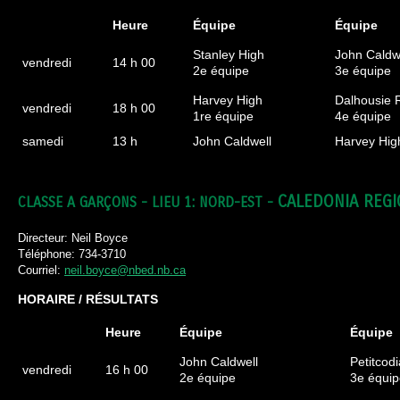
Heure
Équipe
Équipe
Stanley High
John Caldw
vendredi
14 h 00
2e équipe
3e équipe
Harvey High
Dalhousie 
vendredi
18 h 00
1re équipe
4e équipe
samedi
13 h
John Caldwell
Harvey Hi
CALEDONIA REGI
CLASSE A GARÇONS - LIEU 1: NORD-EST -
Directeur: Neil Boyce
Téléphone: 734-3710
Courriel:
neil.boyce@nbed.nb.ca
HORAIRE / RÉSULTATS
Heure
Équipe
Équipe
John Caldwell
Petitcod
vendredi
16 h 00
2e équipe
3e équip