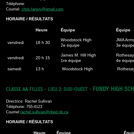
Téléphone:
Courriel:
chris.fanjoy@gmail.com
HORAIRE / RÉSULTATS
Heure
Équipe
Équipe
Woodstock High
JMA Arms
vendredi
18 h 30
2e équipe
3e équip
James M. Hill High
Rothesay
vendredi
20 h 15
1re équipe
4e équip
samedi
13 h
Woodstock High
Rothesay
FUNDY HIGH SC
CLASSE AA FILLES - LIEU 2: SUD-OUEST -
Directrice: Rachel Sullivan
Téléphone: 755-4123
Courriel:
rachel.sullivan@nbed.nb.ca
HORAIRE / RÉSULTATS
Heure
Équipe
Équi