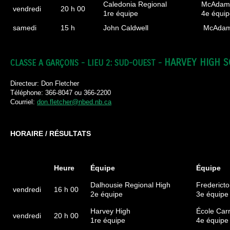
Caledonia Regional
McAdam
vendredi
20 h 00
1re équipe
4e équip
samedi
15 h
John Caldwell
McAdam
HARVEY HIGH 
CLASSE A GARÇONS - LIEU 2: SUD-OUEST -
Directeur: Don Fletcher
Téléphone: 366-8047 ou 366-2200
Courriel:
don.fletcher@nbed.nb.ca
HORAIRE / RÉSULTATS
Heure
Équipe
Équipe
Dalhousie Regional High
Fredericto
vendredi
16 h 00
2e équipe
3e équipe
Harvey High
École Carr
vendredi
20 h 00
1re équipe
4e équipe