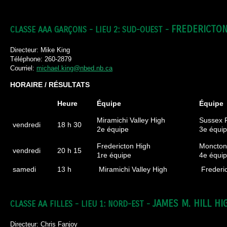
FREDERICTON
CLASSE AAA GARÇONS - LIEU 2: SUD-OUEST -
Directeur: Mike King
Téléphone: 260-2879
Courriel:
michael.king@nbed.nb.ca
HORAIRE / RÉSULTATS
Heure
Équipe
Équipe
Miramichi Valley High
Sussex 
vendredi
18 h 30
2e équipe
3e équi
Fredericton High
Moncton
vendredi
20 h 15
1re équipe
4e équi
samedi
13 h
Miramichi Valley High
Frederic
JAMES M. HILL H
CLASSE AA FILLES - LIEU 1: NORD-EST -
Directeur: Chris Fanjoy