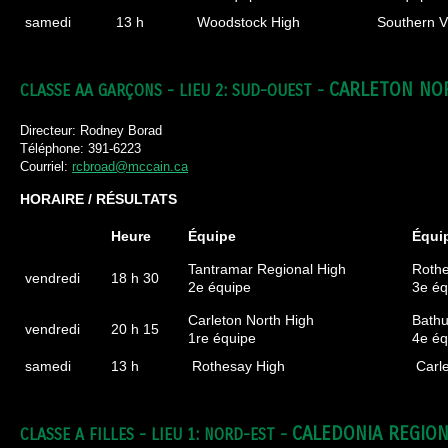
samedi
13 h
Woodstock High
Southern Vi
CARLETON NO
CLASSE AA GARÇONS - LIEU 2: SUD-OUEST -
Directeur: Rodney Borad
Téléphone: 391-6223
Courriel:
rcbroad@mccain.ca
HORAIRE / RÉSULTATS
Heure
Équipe
Équi
Tantramar Regional High
Rothe
vendredi
18 h 30
2e équipe
3e éq
Carleton North High
Bathu
vendredi
20 h 15
1re équipe
4e éq
samedi
13 h
Rothesay High
Carle
CALEDONIA REGIO
CLASSE A FILLES - LIEU 1: NORD-EST -