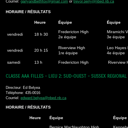
Courriel:
garryandbethfox@gmail.com
or
trevor.perry@nbed.nb.ca
HORAIRE / RÉSULTATS
Heure
Équipe
Équipe
Fredericton High
Miramichi V
vendredi
18 h 30
2e équipe
3e équipe
Riverview High
Leo Hayes 
vendredi
20 h 15
1re équipe
4e équipe
samedi
13 h
Fredericton High
Riverview 
CLASSE AAA FILLES - LIEU 2: SUD-OUEST - SUSSEX REGIONA
Directeur: Ed Belyea
Téléphone: 435-0016
Courriel:
edward.belyea@nbed.nb.ca
HORAIRE / RÉSULTATS
Heure
Équipe
Équipe
Bernice MacNaughton High
Kennebe