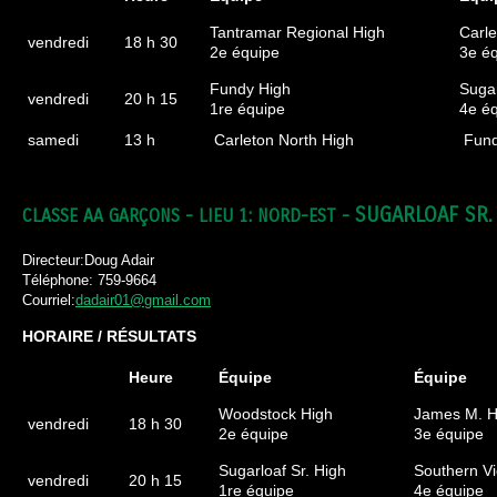
Tantramar Regional High
Carle
vendredi
18 h 30
2e équipe
3e é
Fundy High
Sugar
vendredi
20 h 15
1re équipe
4e é
samedi
13 h
Carleton North High
Fund
SUGARLOAF SR.
CLASSE AA GARÇONS - LIEU 1: NORD-EST -
Directeur:Doug Adair
Téléphone: 759-9664
Courriel:
dadair01@gmail.com
HORAIRE / RÉSULTATS
Heure
Équipe
Équipe
Woodstock High
James M. Hi
vendredi
18 h 30
2e équipe
3e équipe
Sugarloaf Sr. High
Southern Vi
vendredi
20 h 15
1re équipe
4e équipe