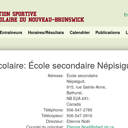
TION SPORTIVE
En
COLAIRE DU NOUVEAU-BRUNSWICK
Entraîneurs
Horaires/Résultats
Calendrier
Publications
L
colaire: École secondaire Népisigu
Adresse:
École secondaire
Népisiguit,
915, rue Sainte-Anne,
Bathurst,
NB E2A 6X1,
Canada
Téléphone:
506-547-2785
Télécopieur:
506-547-2916
Directeur:
Etienne Noël
Courriel du principal:
Etienne.Noel@nbed.nb.ca