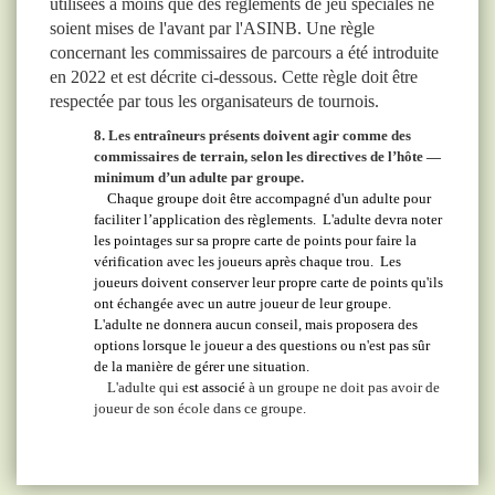
utilisées à moins que des règlements de jeu spéciales ne
soient mises de l'avant par l'ASINB. Une règle
concernant les commissaires de parcours a été introduite
en 2022 et est décrite ci-dessous. Cette règle doit être
respectée par tous les organisateurs de tournois.
8. Les entraîneurs présents doivent agir comme des
commissaires de terrain, selon les directives de l’hôte —
minimum d’un adulte par groupe.
Chaque groupe doit être accompagné d'un adulte
pour
faciliter l’application
des
règlements
. L'adulte devra noter
les
pointages
sur sa propre carte de
points
pour
faire la
vérification
avec les joueurs après chaque trou. Les
joueurs doivent conserver leur propre carte
de points
qu'ils
ont échangée avec un autre joueur de leur groupe.
L'adulte ne donnera aucun conseil, mais proposera des
options lorsque le joueur a des questions ou n'est pas sûr
de la manière de gérer une situation.
L'adulte qui e
st
associé
à un groupe ne doit pas avoir de
joueur de son école dans ce groupe.