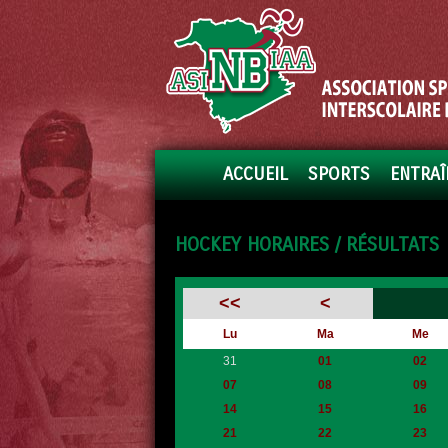
ACCUEIL
SPORTS
ENTRAÎ
HOCKEY HORAIRES / RÉSULTATS
<<
<
Lu
Ma
Me
31
01
02
07
08
09
14
15
16
21
22
23