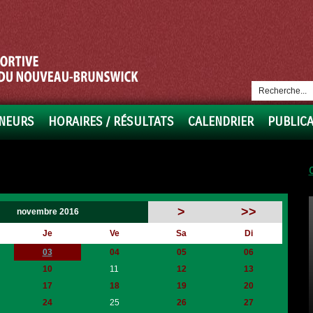
NEURS
HORAIRES / RÉSULTATS
CALENDRIER
PUBLIC
>
>>
novembre 2016
Je
Ve
Sa
Di
03
04
05
06
10
11
12
13
17
18
19
20
24
25
26
27