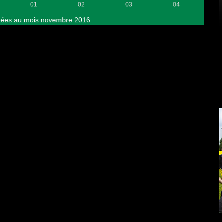
01
02
03
04
rées au mois novembre 2016