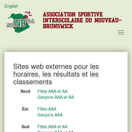
English
ASSOCIATION SPORTIVE
INTERSCOLAIRE DU NOUVEAU-
BRUNSWICK
Toggl
Navig
Sites web externes pour les
horaires, les résultats et les
classements
Nord
Filles AAA et AA
Garçons AAA et AA
Est
Filles AAA
Garçons AAA
Sud
Filles AAA et AA