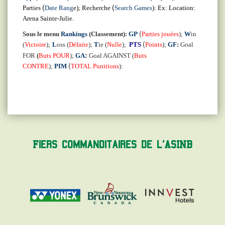
(
(
Parties
Date Rang
e); Recherche
Search Games
): Ex: Location:
Arena Sainte-Julie.
(
Sous le menu
Rankings
(Classement):
GP
Parties jouées
);
W
in
(
(
Victoire
);
L
oss (
Défaite
);
T
ie (
Nulle
);
PTS
Points
);
GF
:
Goal
:
FOR
(
Buts POUR
);
GA
Goal AGAINST (
Buts
(
CONTRE
);
PIM
TOTAL Punitions
):
Fiers commanditaires de l'ASINB