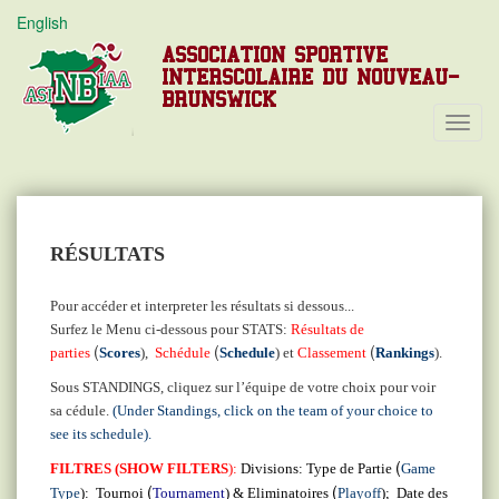
English
ASSOCIATION SPORTIVE
INTERSCOLAIRE DU NOUVEAU-
BRUNSWICK
Toggl
Navig
RÉSULTATS
Pour accéder et interpreter les résultats si dessous...
Surfez le Menu ci-dessous pour STATS:
Résultats de
(
(
(
parties
Scores
),
Schédule
Schedule
) et
Classement
Rankings
).
Sous STANDINGS, cliquez sur l’équipe de votre choix pour voir
sa cédule.
(Under Standings, click on the team of your choice to
see its schedule).
(
FILTRES (SHOW FILTERS
):
Divisions: Type de Partie
Game
(
(
Type
): Tournoi
Tournament
) & Eliminatoires
Playoff
); Date des