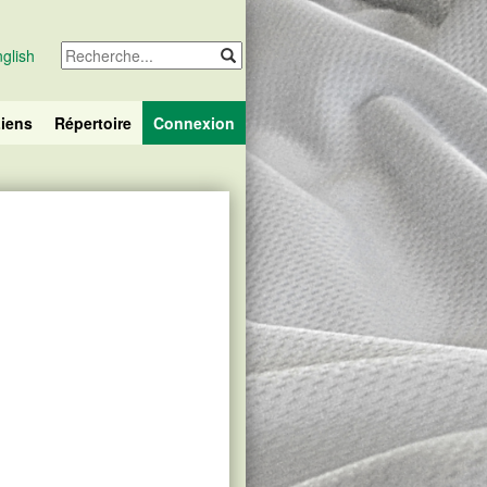
glish
iens
Répertoire
Connexion