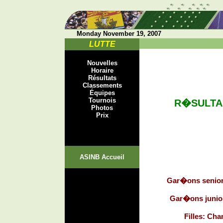
Monday November 19, 2007
LUTTE
Nouvelles
Horaire
Résultats
Classements
Équipes
Tournois
R�SULTA
Photos
Prix
ASINB Accueil
Gar�ons senio
Gar�ons junio
Filles: C