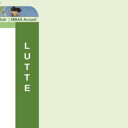
|
lish
NBIAA Accueil
L
U
T
T
E