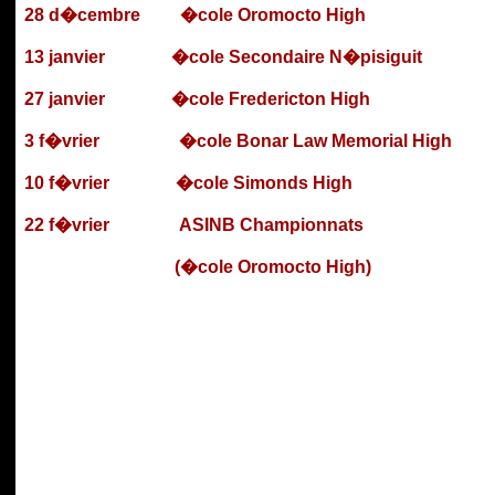
28 d�cembre
�cole
Oromocto
High
13 janvier
�cole Secondaire N�pisiguit
27 janvier
�cole Fredericton
High
3 f�vrier
�cole
Bonar
Law
Memorial
High
10 f�vrier
�cole Simonds
High
22 f�vrier
ASINB
Championnats
(�cole Oromocto High)