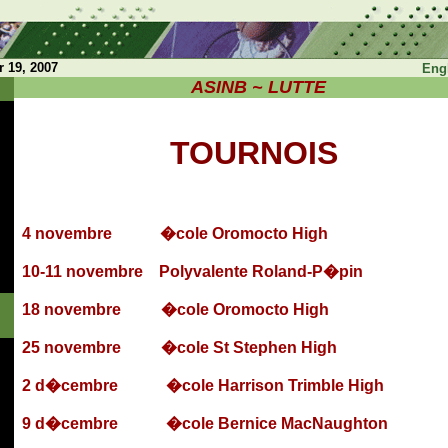
19, 2007
Eng
ASINB ~ LUTTE
TOURNOIS
4 novembre
�cole Oromocto
High
10-11 novembre
Polyvalente Roland-P�pin
18 n
ovembre
�cole
Oromocto
High
25
novembre
�cole
St Stephen High
2 d�cembre
�cole
Harrison
Trimble
High
9
d�cembre
�cole
Bernice
MacNaughton