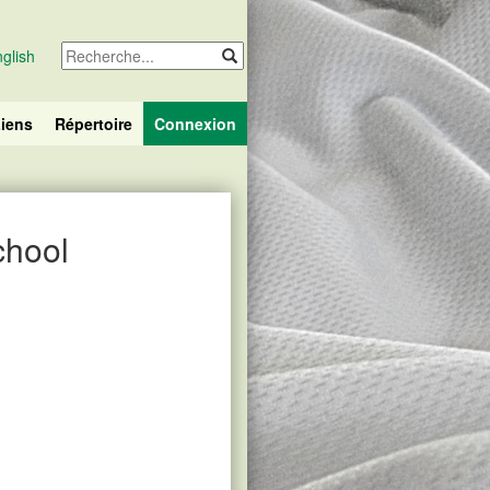
glish
iens
Répertoire
Connexion
chool