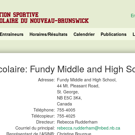
TION SPORTIVE
En
COLAIRE DU NOUVEAU-BRUNSWICK
Entraîneurs
Horaires/Résultats
Calendrier
Publications
L
colaire: Fundy Middle and High S
Adresse:
Fundy Middle and High School,
44 Mt. Pleasant Road,
St. George,
NB E5C 3K4,
Canada
Téléphone:
755-4005
Télécopieur:
755-4025
Directeur:
Rebecca Rudderham
Courriel du principal:
rebecca.rudderham@nbed.nb.ca
Représentant de l'ASINB:
Christine Bourque