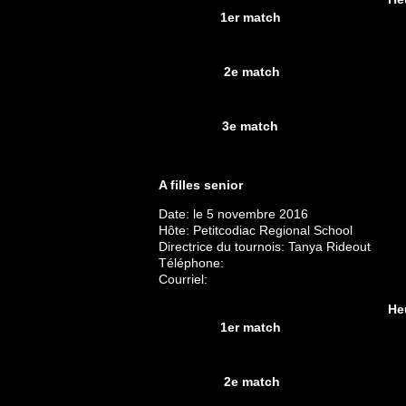
1er match
2e match
3e match
A filles senior
Date: le 5 novembre 2016
Hôte: Petitcodiac Regional School
Directrice du tournois: Tanya Rideout
Téléphone:
Courriel:
He
1er match
2e match