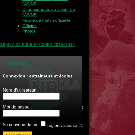
l'ASINB
Championnats de senior de
l'ASINB
Feuille de match officielle
Officiels
Photos
CLIQUEZ ICI POUR AFFICHER 2015-2016
CONNEXION
Connexion : entraîneurs et écoles
Nom d’utilisateur
c.
Mot de passe
région visiteuse #2
c.
Se souvenir de moi
région visiteuse #1