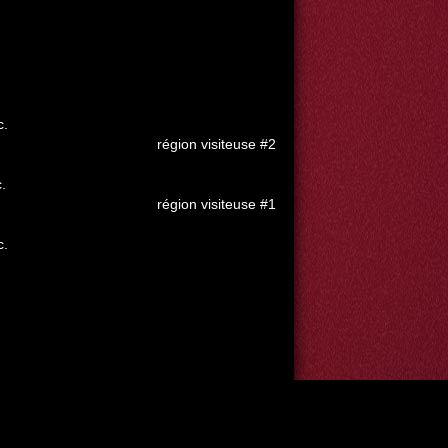
c.
région visiteuse #2
c.
région visiteuse #1
c.