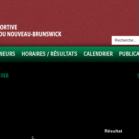
NEURS
HORAIRES / RÉSULTATS
CALENDRIER
PUBLIC
INB
Résultat
c.