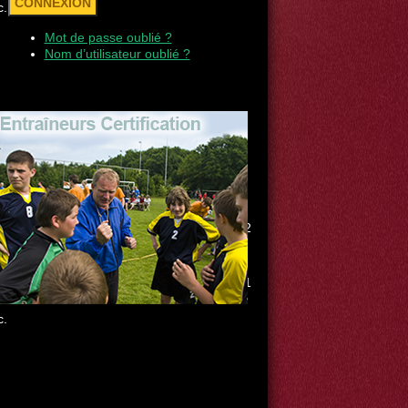
c.
Mot de passe oublié ?
Nom d’utilisateur oublié ?
c.
région visiteuse #2
c.
région visiteuse #1
c.